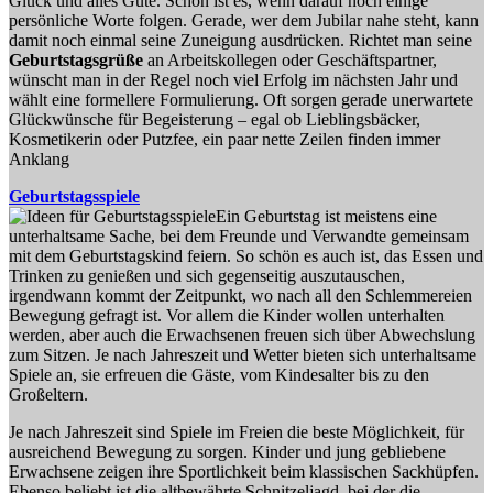
Glück und alles Gute. Schön ist es, wenn darauf noch einige
persönliche Worte folgen. Gerade, wer dem Jubilar nahe steht, kann
damit noch einmal seine Zuneigung ausdrücken. Richtet man seine
Geburtstagsgrüße
an Arbeitskollegen oder Geschäftspartner,
wünscht man in der Regel noch viel Erfolg im nächsten Jahr und
wählt eine formellere Formulierung. Oft sorgen gerade unerwartete
Glückwünsche für Begeisterung – egal ob Lieblingsbäcker,
Kosmetikerin oder Putzfee, ein paar nette Zeilen finden immer
Anklang
Geburtstagsspiele
Ein Geburtstag ist meistens eine
unterhaltsame Sache, bei dem Freunde und Verwandte gemeinsam
mit dem Geburtstagskind feiern. So schön es auch ist, das Essen und
Trinken zu genießen und sich gegenseitig auszutauschen,
irgendwann kommt der Zeitpunkt, wo nach all den Schlemmereien
Bewegung gefragt ist. Vor allem die Kinder wollen unterhalten
werden, aber auch die Erwachsenen freuen sich über Abwechslung
zum Sitzen. Je nach Jahreszeit und Wetter bieten sich unterhaltsame
Spiele an, sie erfreuen die Gäste, vom Kindesalter bis zu den
Großeltern.
Je nach Jahreszeit sind Spiele im Freien die beste Möglichkeit, für
ausreichend Bewegung zu sorgen. Kinder und jung gebliebene
Erwachsene zeigen ihre Sportlichkeit beim klassischen Sackhüpfen.
Ebenso beliebt ist die altbewährte Schnitzeljagd, bei der die