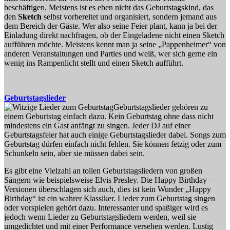
beschäftigen. Meistens ist es eben nicht das Geburtstagskind, das
den
Sketch
selbst vorbereitet und organisiert, sondern jemand aus
dem Bereich der Gäste. Wer also seine Feier plant, kann ja bei der
Einladung direkt nachfragen, ob der Eingeladene nicht einen Sketch
aufführen möchte. Meistens kennt man ja seine „Pappenheimer“ von
anderen Veranstaltungen und Parties und weiß, wer sich gerne ein
wenig ins Rampenlicht stellt und einen Sketch aufführt.
Geburtstagslieder
Geburtstagslieder gehören zu
einem Geburtstag einfach dazu. Kein Geburtstag ohne dass nicht
mindestens ein Gast anfängt zu singen. Jeder DJ auf einer
Geburtstagsfeier hat auch einige Geburtstagslieder dabei. Songs zum
Geburtstag dürfen einfach nicht fehlen. Sie können fetzig oder zum
Schunkeln sein, aber sie müssen dabei sein.
Es gibt eine Vielzahl an tollen Geburtstagsliedern von großen
Sängern wie beispielsweise Elvis Presley. Die Happy Birthday –
Versionen überschlagen sich auch, dies ist kein Wunder „Happy
Birthday“ ist ein wahrer Klassiker. Lieder zum Geburtstag singen
oder vorspielen gehört dazu. Interessanter und spaßiger wird es
jedoch wenn Lieder zu Geburtstagsliedern werden, weil sie
umgedichtet und mit einer Performance versehen werden. Lustig