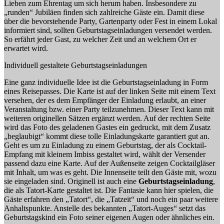
Lieben zum Ehrentag um sich herum haben. Insbesondere zu
„runden“ Jubiläen finden sich zahlreiche Gäste ein. Damit diese
über die bevorstehende Party, Gartenparty oder Fest in einem Lokal
informiert sind, sollten Geburtstagseinladungen versendet werden.
So erfährt jeder Gast, zu welcher Zeit und an welchem Ort er
erwartet wird.
Individuell gestaltete Geburtstagseinladungen
Eine ganz individuelle Idee ist die Geburtstagseinladung in Form
eines Reisepasses. Die Karte ist auf der linken Seite mit einem Text
versehen, der es dem Empfänger der Einladung erlaubt, an einer
Veranstaltung bzw. einer Party teilzunehmen. Dieser Text kann mit
weiteren originellen Sätzen ergänzt werden. Auf der rechten Seite
wird das Foto des geladenen Gastes ein gedruckt, mit dem Zusatz
„beglaubigt“ kommt diese tolle Einladungskarte garantiert gut an.
Geht es um zu Einladung zu einem Geburtstag, der als Cocktail-
Empfang mit kleinem Imbiss gestaltet wird, wählt der Versender
passend dazu eine Karte. Auf der Außenseite zeigen Cocktailgläser
mit Inhalt, um was es geht. Die Innenseite teilt den Gäste mit, wozu
sie eingeladen sind. Originell ist auch eine
Geburtstagseinladung
,
die als Tatort-Karte gestaltet ist. Die Fantasie kann hier spielen, die
Gäste erfahren den „Tatort“, die „Tatzeit“ und noch ein paar weitere
Anhaltspunkte. Anstelle des bekannten „Tatort-Auges“ setzt das
Geburtstagskind ein Foto seiner eigenen Augen oder ähnliches ein.