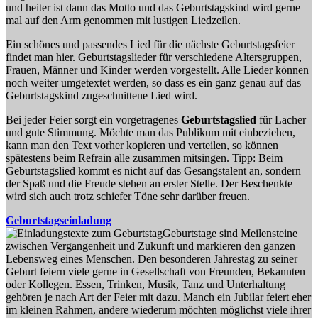
und heiter ist dann das Motto und das Geburtstagskind wird gerne
mal auf den Arm genommen mit lustigen Liedzeilen.
Ein schönes und passendes Lied für die nächste Geburtstagsfeier
findet man hier. Geburtstagslieder für verschiedene Altersgruppen,
Frauen, Männer und Kinder werden vorgestellt. Alle Lieder können
noch weiter umgetextet werden, so dass es ein ganz genau auf das
Geburtstagskind zugeschnittene Lied wird.
Bei jeder Feier sorgt ein vorgetragenes
Geburtstagslied
für Lacher
und gute Stimmung. Möchte man das Publikum mit einbeziehen,
kann man den Text vorher kopieren und verteilen, so können
spätestens beim Refrain alle zusammen mitsingen. Tipp: Beim
Geburtstagslied kommt es nicht auf das Gesangstalent an, sondern
der Spaß und die Freude stehen an erster Stelle. Der Beschenkte
wird sich auch trotz schiefer Töne sehr darüber freuen.
Geburtstagseinladung
Geburtstage sind Meilensteine
zwischen Vergangenheit und Zukunft und markieren den ganzen
Lebensweg eines Menschen. Den besonderen Jahrestag zu seiner
Geburt feiern viele gerne in Gesellschaft von Freunden, Bekannten
oder Kollegen. Essen, Trinken, Musik, Tanz und Unterhaltung
gehören je nach Art der Feier mit dazu. Manch ein Jubilar feiert eher
im kleinen Rahmen, andere wiederum möchten möglichst viele ihrer