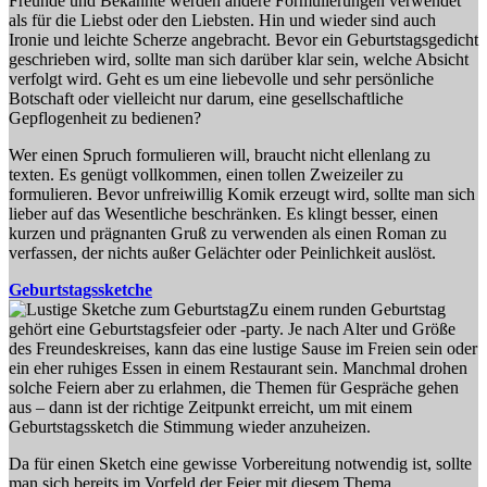
Freunde und Bekannte werden andere Formulierungen verwendet
als für die Liebst oder den Liebsten. Hin und wieder sind auch
Ironie und leichte Scherze angebracht. Bevor ein Geburtstagsgedicht
geschrieben wird, sollte man sich darüber klar sein, welche Absicht
verfolgt wird. Geht es um eine liebevolle und sehr persönliche
Botschaft oder vielleicht nur darum, eine gesellschaftliche
Gepflogenheit zu bedienen?
Wer einen Spruch formulieren will, braucht nicht ellenlang zu
texten. Es genügt vollkommen, einen tollen Zweizeiler zu
formulieren. Bevor unfreiwillig Komik erzeugt wird, sollte man sich
lieber auf das Wesentliche beschränken. Es klingt besser, einen
kurzen und prägnanten Gruß zu verwenden als einen Roman zu
verfassen, der nichts außer Gelächter oder Peinlichkeit auslöst.
Geburtstagssketche
Zu einem runden Geburtstag
gehört eine Geburtstagsfeier oder -party. Je nach Alter und Größe
des Freundeskreises, kann das eine lustige Sause im Freien sein oder
ein eher ruhiges Essen in einem Restaurant sein. Manchmal drohen
solche Feiern aber zu erlahmen, die Themen für Gespräche gehen
aus – dann ist der richtige Zeitpunkt erreicht, um mit einem
Geburtstagssketch die Stimmung wieder anzuheizen.
Da für einen Sketch eine gewisse Vorbereitung notwendig ist, sollte
man sich bereits im Vorfeld der Feier mit diesem Thema