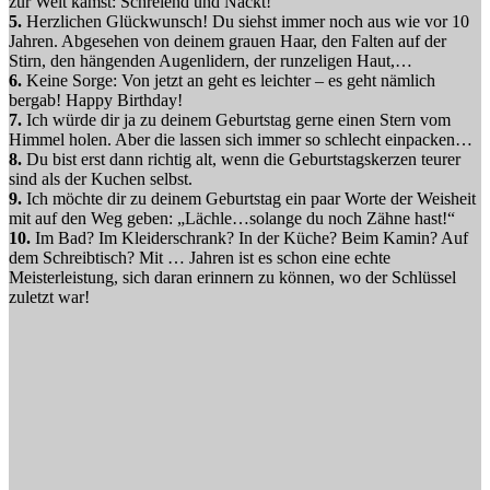
zur Welt kamst: Schreiend und Nackt!
5.
Herzlichen Glückwunsch! Du siehst immer noch aus wie vor 10
Jahren. Abgesehen von deinem grauen Haar, den Falten auf der
Stirn, den hängenden Augenlidern, der runzeligen Haut,…
6.
Keine Sorge: Von jetzt an geht es leichter – es geht nämlich
bergab! Happy Birthday!
7.
Ich würde dir ja zu deinem Geburtstag gerne einen Stern vom
Himmel holen. Aber die lassen sich immer so schlecht einpacken…
8.
Du bist erst dann richtig alt, wenn die Geburtstagskerzen teurer
sind als der Kuchen selbst.
9.
Ich möchte dir zu deinem Geburtstag ein paar Worte der Weisheit
mit auf den Weg geben: „Lächle…solange du noch Zähne hast!“
10.
Im Bad? Im Kleiderschrank? In der Küche? Beim Kamin? Auf
dem Schreibtisch? Mit … Jahren ist es schon eine echte
Meisterleistung, sich daran erinnern zu können, wo der Schlüssel
zuletzt war!