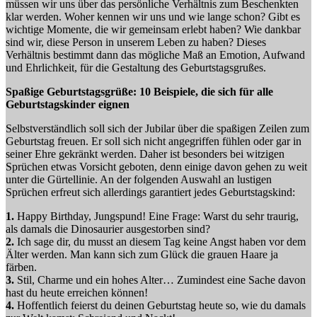
müssen wir uns über das persönliche Verhältnis zum Beschenkten
klar werden. Woher kennen wir uns und wie lange schon? Gibt es
wichtige Momente, die wir gemeinsam erlebt haben? Wie dankbar
sind wir, diese Person in unserem Leben zu haben? Dieses
Verhältnis bestimmt dann das mögliche Maß an Emotion, Aufwand
und Ehrlichkeit, für die Gestaltung des Geburtstagsgrußes.
Spaßige Geburtstagsgrüße: 10 Beispiele, die sich für alle
Geburtstagskinder eignen
Selbstverständlich soll sich der Jubilar über die spaßigen Zeilen zum
Geburtstag freuen. Er soll sich nicht angegriffen fühlen oder gar in
seiner Ehre gekränkt werden. Daher ist besonders bei witzigen
Sprüchen etwas Vorsicht geboten, denn einige davon gehen zu weit
unter die Gürtellinie. An der folgenden Auswahl an lustigen
Sprüchen erfreut sich allerdings garantiert jedes Geburtstagskind:
1.
Happy Birthday, Jungspund! Eine Frage: Warst du sehr traurig,
als damals die Dinosaurier ausgestorben sind?
2.
Ich sage dir, du musst an diesem Tag keine Angst haben vor dem
Älter werden. Man kann sich zum Glück die grauen Haare ja
färben.
3.
Stil, Charme und ein hohes Alter… Zumindest eine Sache davon
hast du heute erreichen können!
4.
Hoffentlich feierst du deinen Geburtstag heute so, wie du damals