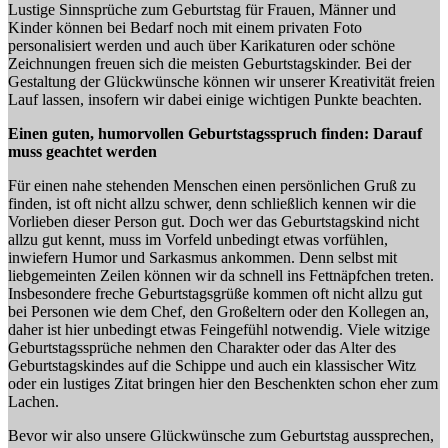
Lustige Sinnsprüche zum Geburtstag für Frauen, Männer und
Kinder können bei Bedarf noch mit einem privaten Foto
personalisiert werden und auch über Karikaturen oder schöne
Zeichnungen freuen sich die meisten Geburtstagskinder. Bei der
Gestaltung der Glückwünsche können wir unserer Kreativität freien
Lauf lassen, insofern wir dabei einige wichtigen Punkte beachten.
Einen guten, humorvollen Geburtstagsspruch finden: Darauf
muss geachtet werden
Für einen nahe stehenden Menschen einen persönlichen Gruß zu
finden, ist oft nicht allzu schwer, denn schließlich kennen wir die
Vorlieben dieser Person gut. Doch wer das Geburtstagskind nicht
allzu gut kennt, muss im Vorfeld unbedingt etwas vorfühlen,
inwiefern Humor und Sarkasmus ankommen. Denn selbst mit
liebgemeinten Zeilen können wir da schnell ins Fettnäpfchen treten.
Insbesondere freche Geburtstagsgrüße kommen oft nicht allzu gut
bei Personen wie dem Chef, den Großeltern oder den Kollegen an,
daher ist hier unbedingt etwas Feingefühl notwendig. Viele witzige
Geburtstagssprüche nehmen den Charakter oder das Alter des
Geburtstagskindes auf die Schippe und auch ein klassischer Witz
oder ein lustiges Zitat bringen hier den Beschenkten schon eher zum
Lachen.
Bevor wir also unsere Glückwünsche zum Geburtstag aussprechen,