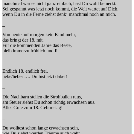
manchmal war es nicht ganz einfach, hast Du wohl bemerkt.
Sei gespannt was jetzt noch kommt, die Welt wartet auf Dich.
wenn Du in die Ferne ziehst denk‘ manchmal noch an mich.
_
Von heute auf morgen kein Kind mehr,
das bringt der 18. mit.
Für die kommenden Jahre das Beste,
bleib immerzu fröhlich und fit.
_
Endlich 18, endlich frei,
liebe/lieber …. Du bist jetzt dabei!
_
Die Nachbarn stellen die Strohballen raus,
am Steuer siehst Du schon richtig erwachsen aus.
Alles Gute zum 18. Geburtstag!
_
Du wolltest schon lange erwachsen sein,
wie Du siehst werden Träume auch wahr.