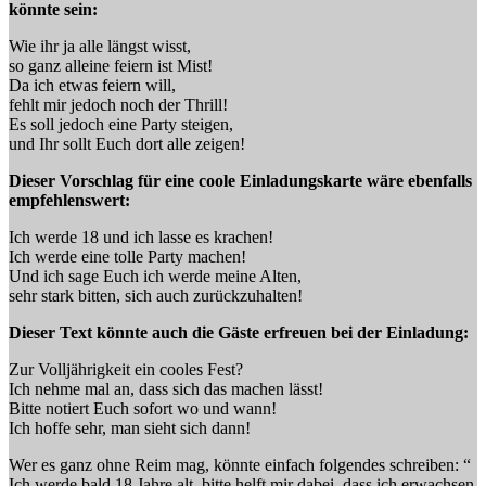
könnte sein:
Wie ihr ja alle längst wisst,
so ganz alleine feiern ist Mist!
Da ich etwas feiern will,
fehlt mir jedoch noch der Thrill!
Es soll jedoch eine Party steigen,
und Ihr sollt Euch dort alle zeigen!
Dieser Vorschlag für eine coole Einladungskarte wäre ebenfalls
empfehlenswert:
Ich werde 18 und ich lasse es krachen!
Ich werde eine tolle Party machen!
Und ich sage Euch ich werde meine Alten,
sehr stark bitten, sich auch zurückzuhalten!
Dieser Text könnte auch die Gäste erfreuen bei der Einladung:
Zur Volljährigkeit ein cooles Fest?
Ich nehme mal an, dass sich das machen lässt!
Bitte notiert Euch sofort wo und wann!
Ich hoffe sehr, man sieht sich dann!
Wer es ganz ohne Reim mag, könnte einfach folgendes schreiben: “
Ich werde bald 18 Jahre alt, bitte helft mir dabei, dass ich erwachsen