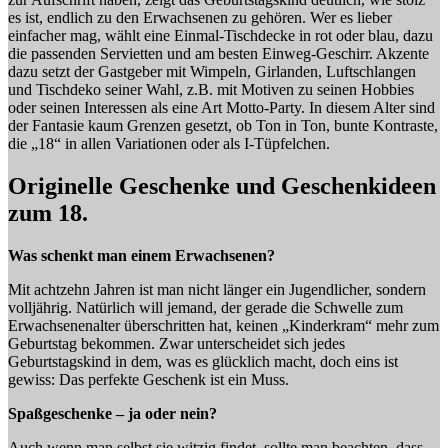
es ist, endlich zu den Erwachsenen zu gehören. Wer es lieber
einfacher mag, wählt eine Einmal-Tischdecke in rot oder blau, dazu
die passenden Servietten und am besten Einweg-Geschirr. Akzente
dazu setzt der Gastgeber mit Wimpeln, Girlanden, Luftschlangen
und Tischdeko seiner Wahl, z.B. mit Motiven zu seinen Hobbies
oder seinen Interessen als eine Art Motto-Party. In diesem Alter sind
der Fantasie kaum Grenzen gesetzt, ob Ton in Ton, bunte Kontraste,
die „18“ in allen Variationen oder als I-Tüpfelchen.
Originelle Geschenke und Geschenkideen
zum 18.
Was schenkt man einem Erwachsenen?
Mit achtzehn Jahren ist man nicht länger ein Jugendlicher, sondern
volljährig. Natürlich will jemand, der gerade die Schwelle zum
Erwachsenenalter überschritten hat, keinen „Kinderkram“ mehr zum
Geburtstag bekommen. Zwar unterscheidet sich jedes
Geburtstagskind in dem, was es glücklich macht, doch eins ist
gewiss: Das perfekte Geschenk ist ein Muss.
Spaßgeschenke – ja oder nein?
Auch wenn man selbst sie witzig findet, sollte man beachten, dass