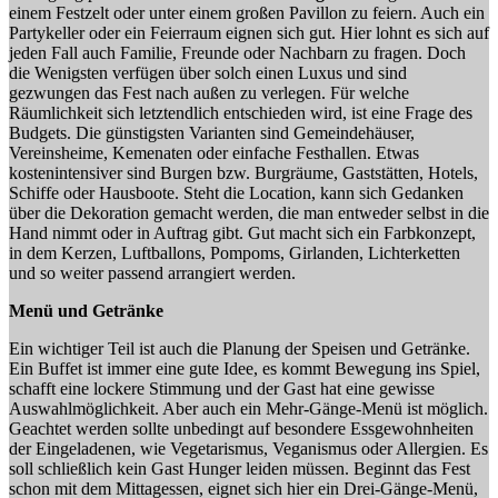
einem Festzelt oder unter einem großen Pavillon zu feiern. Auch ein
Partykeller oder ein Feierraum eignen sich gut. Hier lohnt es sich auf
jeden Fall auch Familie, Freunde oder Nachbarn zu fragen. Doch
die Wenigsten verfügen über solch einen Luxus und sind
gezwungen das Fest nach außen zu verlegen. Für welche
Räumlichkeit sich letztendlich entschieden wird, ist eine Frage des
Budgets. Die günstigsten Varianten sind Gemeindehäuser,
Vereinsheime, Kemenaten oder einfache Festhallen. Etwas
kostenintensiver sind Burgen bzw. Burgräume, Gaststätten, Hotels,
Schiffe oder Hausboote. Steht die Location, kann sich Gedanken
über die Dekoration gemacht werden, die man entweder selbst in die
Hand nimmt oder in Auftrag gibt. Gut macht sich ein Farbkonzept,
in dem Kerzen, Luftballons, Pompoms, Girlanden, Lichterketten
und so weiter passend arrangiert werden.
Menü und Getränke
Ein wichtiger Teil ist auch die Planung der Speisen und Getränke.
Ein Buffet ist immer eine gute Idee, es kommt Bewegung ins Spiel,
schafft eine lockere Stimmung und der Gast hat eine gewisse
Auswahlmöglichkeit. Aber auch ein Mehr-Gänge-Menü ist möglich.
Geachtet werden sollte unbedingt auf besondere Essgewohnheiten
der Eingeladenen, wie Vegetarismus, Veganismus oder Allergien. Es
soll schließlich kein Gast Hunger leiden müssen. Beginnt das Fest
schon mit dem Mittagessen, eignet sich hier ein Drei-Gänge-Menü,