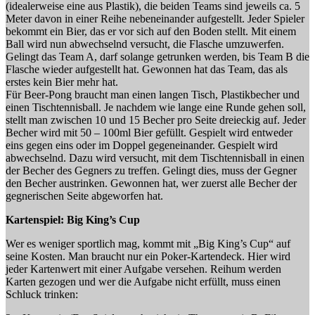
(idealerweise eine aus Plastik), die beiden Teams sind jeweils ca. 5
Meter davon in einer Reihe nebeneinander aufgestellt. Jeder Spieler
bekommt ein Bier, das er vor sich auf den Boden stellt. Mit einem
Ball wird nun abwechselnd versucht, die Flasche umzuwerfen.
Gelingt das Team A, darf solange getrunken werden, bis Team B die
Flasche wieder aufgestellt hat. Gewonnen hat das Team, das als
erstes kein Bier mehr hat.
Für Beer-Pong braucht man einen langen Tisch, Plastikbecher und
einen Tischtennisball. Je nachdem wie lange eine Runde gehen soll,
stellt man zwischen 10 und 15 Becher pro Seite dreieckig auf. Jeder
Becher wird mit 50 – 100ml Bier gefüllt. Gespielt wird entweder
eins gegen eins oder im Doppel gegeneinander. Gespielt wird
abwechselnd. Dazu wird versucht, mit dem Tischtennisball in einen
der Becher des Gegners zu treffen. Gelingt dies, muss der Gegner
den Becher austrinken. Gewonnen hat, wer zuerst alle Becher der
gegnerischen Seite abgeworfen hat.
Kartenspiel: Big King’s Cup
Wer es weniger sportlich mag, kommt mit „Big King’s Cup“ auf
seine Kosten. Man braucht nur ein Poker-Kartendeck. Hier wird
jeder Kartenwert mit einer Aufgabe versehen. Reihum werden
Karten gezogen und wer die Aufgabe nicht erfüllt, muss einen
Schluck trinken: