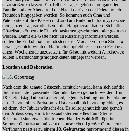
dazu stoßen zu lassen. Ein Teil des Tages gehört dann ganz der
Familie und der Abend und die Nacht darf sich der Feierei mit den
Freunden hingegeben werden. So kommen auch Oma und
Patentante auf ihre Kosten und sind am Ende nicht traurig, dass sie
den ganzen Tag gar nichts von der Hauptperson hatten. Steht die
Gästeliste, können die Einladungskarten geschrieben oder gedruckt
werden. Damit die Gäste nicht zu kurzfristig informiert werden,
sollten die Einladungen mindestens drei Monate vor dem Stichtag
herausgeschickt werden. Natürlich empfiehlt es sich den Festtag an
einem Wochenende anzusetzen, für Gäste mit weitem Anreiseweg
sollten Übernachtungsmöglichkeiten eingeplant werden.
Location und Dekoration
Nach dem die genaue Gästezahl ermittelt wurde, kann sich auf die
Suche nach den passenden Räumlichkeiten gemacht werden. Ein
18. Geburtstag lädt zu Lockerheit, legerer Kleidung und Feierlaune
ein. Ein zu nobles Partydomizil ist deshalb nicht zu empfehlen, es
sei denn, der Jubilar wünscht das. Es sollte gemütlich und gemäß
dem Anlass sein, ein Schlosssaal oder ein edles Fünf Sterne
Restaurant sind etwas übertrieben. Hat der Bald-Mündige im
Sommer Geburtstag und steht ein ausreichend großer Garten zur
Verfügung passt es zu einem
18. Geburtstag
hervorragend diesen in