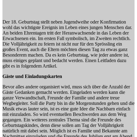
Der 18. Geburtstag stellt neben Jugendweihe oder Konfirmation
wohl das wichtigste Ereignis im Leben eines jungen Menschen dar.
An beiden Ehrentagen tritt der Heranwachsende in das Leben der
Erwachsenen ein. Im ersten Fall symbolisch, im Zweiten rechtlich.
Die Volljährigkeit zu feiern ist nicht nur für den Sprössling ein
großes Event, auch die Eltern möchten diesen Tag zu etwas ganz
Besonderem machen. Da es kein Geburtstag, wie jeder andere ist,
muss einiges geplant und bedacht werden. Einen Leitfaden dazu
gibt es in folgendem Artikel.
Gäste und Einladungskarten
Bevor alles andere organisiert wird, muss sich über die Anzahl der
Gäste Gedanken gemacht werden. Eingeladen werden kann die
ganze Verwandtschaft, Freunde der Familie und andere treue
Wegbegleiter. Soll die Party bis in die Morgenstunden gehen und die
Musik etwas lauter sein, ist es eine gute Idee die Nachbarn einfach
mit einzuladen. So wird eventuellen Beschwerden aus dem Weg
gegangen. Ein weiteres zentrales Thema sind die Freunde des
Geburtstagskindes, denn diese sollen am Tag der Volljährigkeit
natürlich mit dabei sein. Möglich ist es Familie und Bekannte am
Nachmittag einzuladen und die Freunde des Jubilars erst am Abend