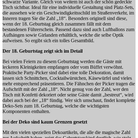
schwarze Variante. Gleich von weitem ist auch der schön gedeckte
Tisch sichtbar. Ideal für eine individuelle Gestaltung sind Platz-Sets,
die aussehen wie ein Geschwindigkeitsschild im Straßenverkehr, im
Inneren tragen Sie die Zahl „18“. Besonders originell sind diese,
wenn der 18. Geburtstag gleich zusammen fällt mit dem
bestandenen Führerschein. Passend dazu sind auch Luftballons zum
Aufhängen sowie Girlanden erhältlich, welche die selbe Optik
aufweisen. So ergibt sich ein tolles Gesamtbild.
Der 18. Geburtstag zeigt sich im Detail
Bei vielen Feiern zu diesem Geburtstag werden die Gäste mit
leckeren Kleinigkeiten empfangen oder vom Büffet verwöhnt.
Praktische Party-Picker sind dabei eine tolle Dekoration, damit
lassen sich Schnittchen, Cocktailwürstchen, Käsewürfel und vieles
mehr entsprechend präsentieren. Die Fähnchen der Picker tragen die
Aufschrift mit der Zahl „18“. Nicht genug von der Zahl, wer den
Tisch mit Konfetti dekoriert oder seine Gäste damit „bestreut“, wird
dabei auch bei der „18“ fündig. Wer sich umschaut, findet komplette
Deko-Sets zum 18. Geburtstag, welche die wichtigsten
Komponenten enthalten.
Bei der Deko sind kaum Grenzen gesetzt
Mit den vielen speziellen Dekoartikeln, die alle die magische Zahl
zur Aufschrift haben, zeigt das Geburtstagskind deutlich, wie stolz