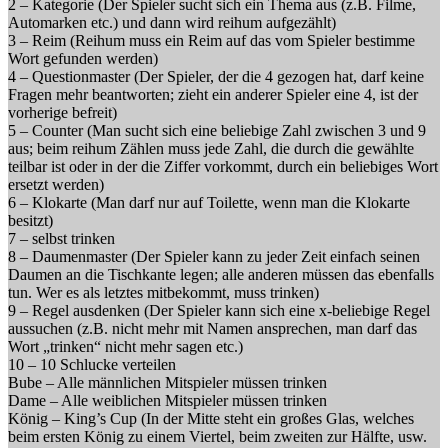
2 – Kategorie (Der Spieler sucht sich ein Thema aus (z.B. Filme,
Automarken etc.) und dann wird reihum aufgezählt)
3 – Reim (Reihum muss ein Reim auf das vom Spieler bestimme
Wort gefunden werden)
4 – Questionmaster (Der Spieler, der die 4 gezogen hat, darf keine
Fragen mehr beantworten; zieht ein anderer Spieler eine 4, ist der
vorherige befreit)
5 – Counter (Man sucht sich eine beliebige Zahl zwischen 3 und 9
aus; beim reihum Zählen muss jede Zahl, die durch die gewählte
teilbar ist oder in der die Ziffer vorkommt, durch ein beliebiges Wort
ersetzt werden)
6 – Klokarte (Man darf nur auf Toilette, wenn man die Klokarte
besitzt)
7 – selbst trinken
8 – Daumenmaster (Der Spieler kann zu jeder Zeit einfach seinen
Daumen an die Tischkante legen; alle anderen müssen das ebenfalls
tun. Wer es als letztes mitbekommt, muss trinken)
9 – Regel ausdenken (Der Spieler kann sich eine x-beliebige Regel
aussuchen (z.B. nicht mehr mit Namen ansprechen, man darf das
Wort „trinken“ nicht mehr sagen etc.)
10 – 10 Schlucke verteilen
Bube – Alle männlichen Mitspieler müssen trinken
Dame – Alle weiblichen Mitspieler müssen trinken
König – King’s Cup (In der Mitte steht ein großes Glas, welches
beim ersten König zu einem Viertel, beim zweiten zur Hälfte, usw.