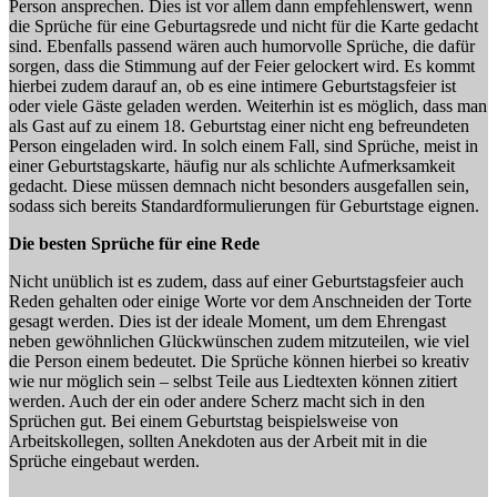
Person ansprechen. Dies ist vor allem dann empfehlenswert, wenn
die Sprüche für eine Geburtagsrede und nicht für die Karte gedacht
sind. Ebenfalls passend wären auch humorvolle Sprüche, die dafür
sorgen, dass die Stimmung auf der Feier gelockert wird. Es kommt
hierbei zudem darauf an, ob es eine intimere Geburtstagsfeier ist
oder viele Gäste geladen werden. Weiterhin ist es möglich, dass man
als Gast auf zu einem 18. Geburtstag einer nicht eng befreundeten
Person eingeladen wird. In solch einem Fall, sind Sprüche, meist in
einer Geburtstagskarte, häufig nur als schlichte Aufmerksamkeit
gedacht. Diese müssen demnach nicht besonders ausgefallen sein,
sodass sich bereits Standardformulierungen für Geburtstage eignen.
Die besten Sprüche für eine Rede
Nicht unüblich ist es zudem, dass auf einer Geburtstagsfeier auch
Reden gehalten oder einige Worte vor dem Anschneiden der Torte
gesagt werden. Dies ist der ideale Moment, um dem Ehrengast
neben gewöhnlichen Glückwünschen zudem mitzuteilen, wie viel
die Person einem bedeutet. Die Sprüche können hierbei so kreativ
wie nur möglich sein – selbst Teile aus Liedtexten können zitiert
werden. Auch der ein oder andere Scherz macht sich in den
Sprüchen gut. Bei einem Geburtstag beispielsweise von
Arbeitskollegen, sollten Anekdoten aus der Arbeit mit in die
Sprüche eingebaut werden.