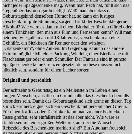
nicht jeder Spaßgeschenke mag. Wenn man Pech hat, fühlt sich das
Gegenüber davon sogar beleidigt. Weiß man aber, dass das
Geburtstagskind denselben Humor hat, so kann ein lustiges
Geschenk für gute Stimmung sorgen. Trinkt der Beschenkte gerne
Alkohol? Wie wäre es dann mit einem Bierhalter für den Gürtel oder
einem Trinkhelm, den man aus Film und Fernsehen kennt? Will man
betonen, wie „alt“ man mit 18 Jahren ist, verschenkt man eine
Gehhilfe, ein Sitzkissen für Rentner oder den witzigen
„Glatzenkamm“, ohne Zinken. Im Gegenzug ist auch das andere
Extrem möglich: Mit einer Packung Windeln, einer Bierflasche mit
Flaschensauger oder einem Schnuller. Der Fantasie sind in puncto
Spaßgeschenke keine Grenzen gesetzt, denn diese müssen nicht
nützlich sein, sondern für einen Lacher sorgen.
Originell und persönlich
Der achtzehnte Geburtstag ist ein Meilenstein im Leben eines
jungen Menschen, aus diesem Grund sollte das Geschenk ebenfalls
besonders sein. Damit das Geburtstagskind sich gerne an diesen Tag
zurück erinnert, eignet sich ein Geschenk mit persönlicher Gravur.
Für einen Kaffee- oder Teetrinker kann man zu einer bedruckten
Tasse greifen, sehr einfallsreich ist das aber nicht. Wie wäre es
stattdessen mit einer großen Weltkarte, auf der die Wunsch-
Reiseziele des Beschenkten markiert sind? Ein Autonarr freut sich
stattdessen über einen persönlichen Sitzbezug oder ein