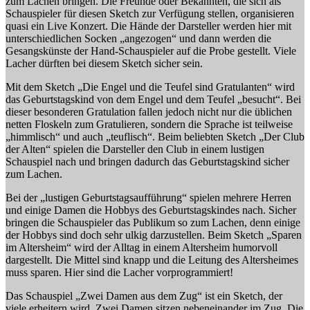
zum Lachen bringen. Die Freunde oder Bekannten, die sich als
Schauspieler für diesen Sketch zur Verfügung stellen, organisieren
quasi ein Live Konzert. Die Hände der Darsteller werden hier mit
unterschiedlichen Socken „angezogen“ und dann werden die
Gesangskünste der Hand-Schauspieler auf die Probe gestellt. Viele
Lacher dürften bei diesem Sketch sicher sein.
Mit dem Sketch „Die Engel und die Teufel sind Gratulanten“ wird
das Geburtstagskind von dem Engel und dem Teufel „besucht“. Bei
dieser besonderen Gratulation fallen jedoch nicht nur die üblichen
netten Floskeln zum Gratulieren, sondern die Sprache ist teilweise
„himmlisch“ und auch „teuflisch“. Beim beliebten Sketch „Der Club
der Alten“ spielen die Darsteller den Club in einem lustigen
Schauspiel nach und bringen dadurch das Geburtstagskind sicher
zum Lachen.
Bei der „lustigen Geburtstagsaufführung“ spielen mehrere Herren
und einige Damen die Hobbys des Geburtstagskindes nach. Sicher
bringen die Schauspieler das Publikum so zum Lachen, denn einige
der Hobbys sind doch sehr ulkig darzustellen. Beim Sketch „Sparen
im Altersheim“ wird der Alltag in einem Altersheim humorvoll
dargestellt. Die Mittel sind knapp und die Leitung des Altersheimes
muss sparen. Hier sind die Lacher vorprogrammiert!
Das Schauspiel „Zwei Damen aus dem Zug“ ist ein Sketch, der
viele erheitern wird. Zwei Damen sitzen nebeneinander im Zug. Die