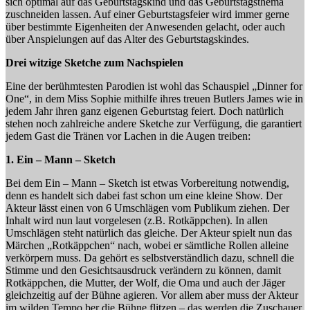
sich optimal auf das Geburtstagskind und das Geburtstagsthema
zuschneiden lassen. Auf einer Geburtstagsfeier wird immer gerne
über bestimmte Eigenheiten der Anwesenden gelacht, oder auch
über Anspielungen auf das Alter des Geburtstagskindes.
Drei witzige Sketche zum Nachspielen
Eine der berühmtesten Parodien ist wohl das Schauspiel „Dinner for
One“, in dem Miss Sophie mithilfe ihres treuen Butlers James wie in
jedem Jahr ihren ganz eigenen Geburtstag feiert. Doch natürlich
stehen noch zahlreiche andere Sketche zur Verfügung, die garantiert
jedem Gast die Tränen vor Lachen in die Augen treiben:
1. Ein – Mann – Sketch
Bei dem Ein – Mann – Sketch ist etwas Vorbereitung notwendig,
denn es handelt sich dabei fast schon um eine kleine Show. Der
Akteur lässt einen von 6 Umschlägen vom Publikum ziehen. Der
Inhalt wird nun laut vorgelesen (z.B. Rotkäppchen). In allen
Umschlägen steht natürlich das gleiche. Der Akteur spielt nun das
Märchen „Rotkäppchen“ nach, wobei er sämtliche Rollen alleine
verkörpern muss. Da gehört es selbstverständlich dazu, schnell die
Stimme und den Gesichtsausdruck verändern zu können, damit
Rotkäppchen, die Mutter, der Wolf, die Oma und auch der Jäger
gleichzeitig auf der Bühne agieren. Vor allem aber muss der Akteur
im wilden Tempo ber die Bühne flitzen – das werden die Zuschauer