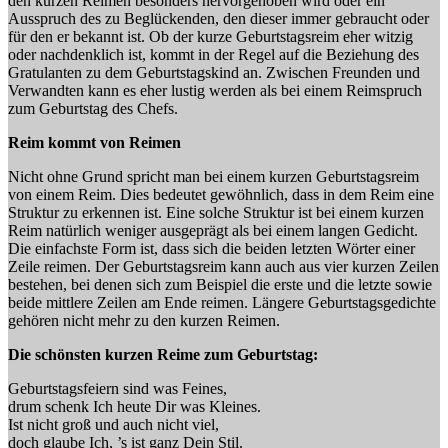
den kurzen Reimen besonders hervorgehoben wird oder ein
Ausspruch des zu Beglückenden, den dieser immer gebraucht oder
für den er bekannt ist. Ob der kurze Geburtstagsreim eher witzig
oder nachdenklich ist, kommt in der Regel auf die Beziehung des
Gratulanten zu dem Geburtstagskind an. Zwischen Freunden und
Verwandten kann es eher lustig werden als bei einem Reimspruch
zum Geburtstag des Chefs.
Reim kommt von Reimen
Nicht ohne Grund spricht man bei einem kurzen Geburtstagsreim
von einem Reim. Dies bedeutet gewöhnlich, dass in dem Reim eine
Struktur zu erkennen ist. Eine solche Struktur ist bei einem kurzen
Reim natürlich weniger ausgeprägt als bei einem langen Gedicht.
Die einfachste Form ist, dass sich die beiden letzten Wörter einer
Zeile reimen. Der Geburtstagsreim kann auch aus vier kurzen Zeilen
bestehen, bei denen sich zum Beispiel die erste und die letzte sowie
beide mittlere Zeilen am Ende reimen. Längere Geburtstagsgedichte
gehören nicht mehr zu den kurzen Reimen.
Die schönsten kurzen Reime zum Geburtstag:
Geburtstagsfeiern sind was Feines,
drum schenk Ich heute Dir was Kleines.
Ist nicht groß und auch nicht viel,
doch glaube Ich, ’s ist ganz Dein Stil.