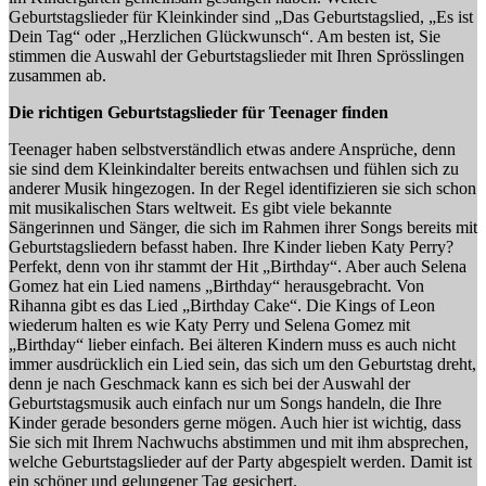
Geburtstagslieder für Kleinkinder sind „Das Geburtstagslied, „Es ist
Dein Tag“ oder „Herzlichen Glückwunsch“. Am besten ist, Sie
stimmen die Auswahl der Geburtstagslieder mit Ihren Sprösslingen
zusammen ab.
Die richtigen Geburtstagslieder für Teenager finden
Teenager haben selbstverständlich etwas andere Ansprüche, denn
sie sind dem Kleinkindalter bereits entwachsen und fühlen sich zu
anderer Musik hingezogen. In der Regel identifizieren sie sich schon
mit musikalischen Stars weltweit. Es gibt viele bekannte
Sängerinnen und Sänger, die sich im Rahmen ihrer Songs bereits mit
Geburtstagsliedern befasst haben. Ihre Kinder lieben Katy Perry?
Perfekt, denn von ihr stammt der Hit „Birthday“. Aber auch Selena
Gomez hat ein Lied namens „Birthday“ herausgebracht. Von
Rihanna gibt es das Lied „Birthday Cake“. Die Kings of Leon
wiederum halten es wie Katy Perry und Selena Gomez mit
„Birthday“ lieber einfach. Bei älteren Kindern muss es auch nicht
immer ausdrücklich ein Lied sein, das sich um den Geburtstag dreht,
denn je nach Geschmack kann es sich bei der Auswahl der
Geburtstagsmusik auch einfach nur um Songs handeln, die Ihre
Kinder gerade besonders gerne mögen. Auch hier ist wichtig, dass
Sie sich mit Ihrem Nachwuchs abstimmen und mit ihm absprechen,
welche Geburtstagslieder auf der Party abgespielt werden. Damit ist
ein schöner und gelungener Tag gesichert.