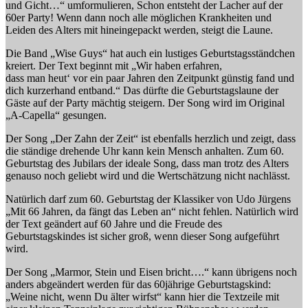
und Gicht…“ umformulieren, Schon entsteht der Lacher auf der
60er Party! Wenn dann noch alle möglichen Krankheiten und
Leiden des Alters mit hineingepackt werden, steigt die Laune.
Die Band „Wise Guys“ hat auch ein lustiges Geburtstagsständchen
kreiert. Der Text beginnt mit „Wir haben erfahren,
dass man heut‘ vor ein paar Jahren den Zeitpunkt günstig fand und
dich kurzerhand entband.“ Das dürfte die Geburtstagslaune der
Gäste auf der Party mächtig steigern. Der Song wird im Original
„A-Capella“ gesungen.
Der Song „Der Zahn der Zeit“ ist ebenfalls herzlich und zeigt, dass
die ständige drehende Uhr kann kein Mensch anhalten. Zum 60.
Geburtstag des Jubilars der ideale Song, dass man trotz des Alters
genauso noch geliebt wird und die Wertschätzung nicht nachlässt.
Natürlich darf zum 60. Geburtstag der Klassiker von Udo Jürgens
„Mit 66 Jahren, da fängt das Leben an“ nicht fehlen. Natürlich wird
der Text geändert auf 60 Jahre und die Freude des
Geburtstagskindes ist sicher groß, wenn dieser Song aufgeführt
wird.
Der Song „Marmor, Stein und Eisen bricht….“ kann übrigens noch
anders abgeändert werden für das 60jährige Geburtstagskind:
„Weine nicht, wenn Du älter wirfst“ kann hier die Textzeile mit