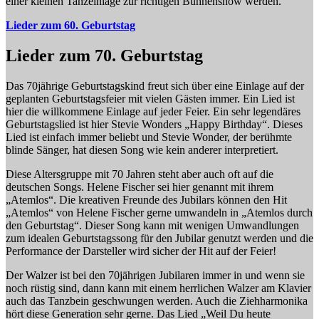
einer kleinen Tanzeinlage zur richtigen Bühnenshow werden.
Lieder zum 60. Geburtstag
Lieder zum 70. Geburtstag
Das 70jährige Geburtstagskind freut sich über eine Einlage auf der
geplanten Geburtstagsfeier mit vielen Gästen immer. Ein Lied ist
hier die willkommene Einlage auf jeder Feier. Ein sehr legendäres
Geburtstagslied ist hier Stevie Wonders „Happy Birthday“. Dieses
Lied ist einfach immer beliebt und Stevie Wonder, der berühmte
blinde Sänger, hat diesen Song wie kein anderer interpretiert.
Diese Altersgruppe mit 70 Jahren steht aber auch oft auf die
deutschen Songs. Helene Fischer sei hier genannt mit ihrem
„Atemlos“. Die kreativen Freunde des Jubilars können den Hit
„Atemlos“ von Helene Fischer gerne umwandeln in „Atemlos durch
den Geburtstag“. Dieser Song kann mit wenigen Umwandlungen
zum idealen Geburtstagssong für den Jubilar genutzt werden und die
Performance der Darsteller wird sicher der Hit auf der Feier!
Der Walzer ist bei den 70jährigen Jubilaren immer in und wenn sie
noch rüstig sind, dann kann mit einem herrlichen Walzer am Klavier
auch das Tanzbein geschwungen werden. Auch die Ziehharmonika
hört diese Generation sehr gerne. Das Lied „Weil Du heute