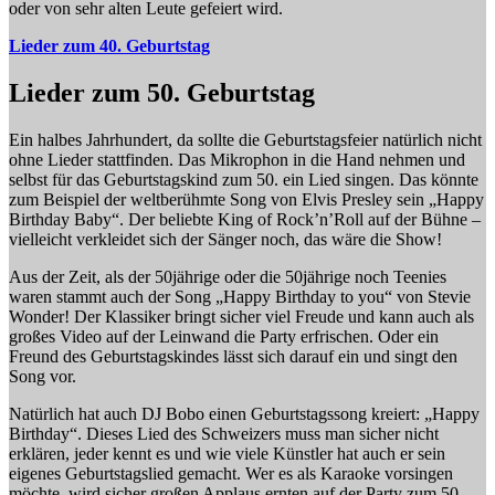
oder von sehr alten Leute gefeiert wird.
Lieder zum 40. Geburtstag
Lieder zum 50. Geburtstag
Ein halbes Jahrhundert, da sollte die Geburtstagsfeier natürlich nicht
ohne Lieder stattfinden. Das Mikrophon in die Hand nehmen und
selbst für das Geburtstagskind zum 50. ein Lied singen. Das könnte
zum Beispiel der weltberühmte Song von Elvis Presley sein „Happy
Birthday Baby“. Der beliebte King of Rock’n’Roll auf der Bühne –
vielleicht verkleidet sich der Sänger noch, das wäre die Show!
Aus der Zeit, als der 50jährige oder die 50jährige noch Teenies
waren stammt auch der Song „Happy Birthday to you“ von Stevie
Wonder! Der Klassiker bringt sicher viel Freude und kann auch als
großes Video auf der Leinwand die Party erfrischen. Oder ein
Freund des Geburtstagskindes lässt sich darauf ein und singt den
Song vor.
Natürlich hat auch DJ Bobo einen Geburtstagssong kreiert: „Happy
Birthday“. Dieses Lied des Schweizers muss man sicher nicht
erklären, jeder kennt es und wie viele Künstler hat auch er sein
eigenes Geburtstagslied gemacht. Wer es als Karaoke vorsingen
möchte, wird sicher großen Applaus ernten auf der Party zum 50.