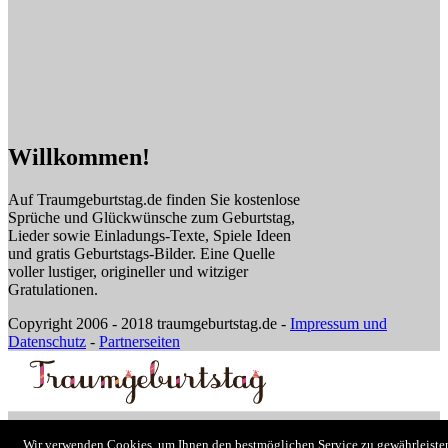
Willkommen!
Auf Traumgeburtstag.de finden Sie kostenlose
Sprüche und Glückwünsche zum Geburtstag,
Lieder sowie Einladungs-Texte, Spiele Ideen
und gratis Geburtstags-Bilder. Eine Quelle
voller lustiger, origineller und witziger
Gratulationen.
Copyright 2006 - 2018 traumgeburtstag.de -
Impressum und
Datenschutz
-
Partnerseiten
Geburtstag nach Alter
Wir verwenden Cookies, um Ihnen den bestmöglichen Service zu gewährleiste