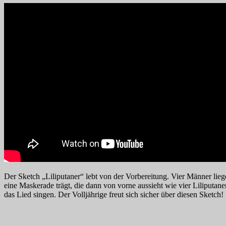
Der Sketch „Liliputaner“ lebt von der Vorbereitung. Vier Männer lie
eine Maskerade trägt, die dann von vorne aussieht wie vier Liliputa
das Lied singen. Der Volljährige freut sich sicher über diesen Sketch!